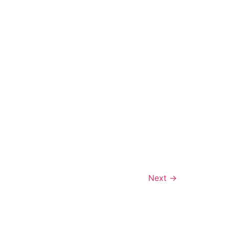
Next
→